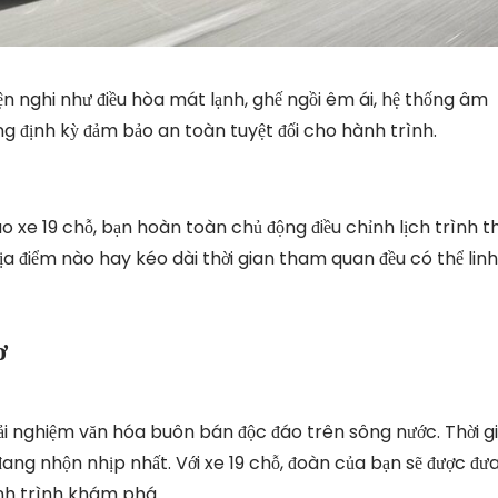
iện nghi như điều hòa mát lạnh, ghế ngồi êm ái, hệ thống âm
ỡng định kỳ đảm bảo an toàn tuyệt đối cho hành trình.
ao xe 19 chỗ, bạn hoàn toàn chủ động điều chỉnh lịch trình 
ịa điểm nào hay kéo dài thời gian tham quan đều có thể linh
ơ
trải nghiệm văn hóa buôn bán độc đáo trên sông nước. Thời g
đang nhộn nhịp nhất. Với xe 19 chỗ, đoàn của bạn sẽ được đư
ành trình khám phá.