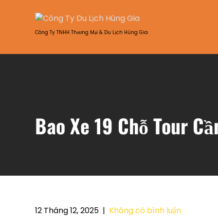
Skip
to
content
Công Ty TNHH Thương Mại & Du Lịch Hùng Gia
Bao Xe 19 Chỗ Tour Cầ
12 Tháng 12, 2025
|
Không có bình luận