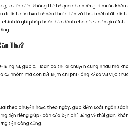
ong, là điểm đến không thể bỏ qua cho những ai muốn khám
du lịch của bạn trở nên thuận tiện và thoải mái nhất, dịch
 chính là giải pháp hoàn hảo dành cho các đoàn gia đình,
ding.
 Cần Thơ?
0-19 người, giúp cả đoàn có thể di chuyển cùng nhau mà kh
ho cả nhóm mà còn tiết kiệm chi phí đáng kể so với việc thu
ưu đãi theo chuyến hoặc theo ngày, giúp kiểm soát ngân sác
ng tiện riêng giúp đoàn của bạn chủ động về thời gian, khô
ương tiện công cộng.