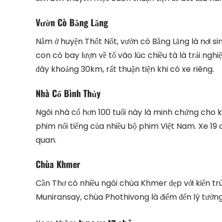
Vườn Cò Bằng Lăng
Nằm ở huyện Thốt Nốt, vườn cò Bằng Lăng là nơi 
con cò bay lượn về tổ vào lúc chiều tà là trải n
đây khoảng 30km, rất thuận tiện khi có xe riêng.
Nhà Cổ Bình Thủy
Ngôi nhà cổ hơn 100 tuổi này là minh chứng cho k
phim nổi tiếng của nhiều bộ phim Việt Nam. Xe 19
quan.
Chùa Khmer
Cần Thơ có nhiều ngôi chùa Khmer đẹp với kiến tr
Muniransay, chùa Phothivong là điểm đến lý tưởn