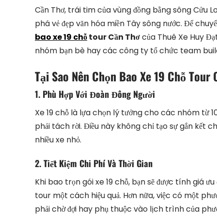
Cần Thơ, trái tim của vùng đồng bằng sông Cửu L
phá vẻ đẹp văn hóa miền Tây sông nước. Để chuyến 
bao xe 19 chỗ
tour Cần Thơ
của Thuê Xe Huy Đạt
nhóm bạn bè hay các công ty tổ chức team buil
Tại Sao Nên Chọn Bao Xe 19 Chỗ Tour
1. Phù Hợp Với Đoàn Đông Người
Xe 19 chỗ là lựa chọn lý tưởng cho các nhóm từ 1
phải tách rời. Điều này không chỉ tạo sự gắn kết c
nhiều xe nhỏ.
2. Tiết Kiệm Chi Phí Và Thời Gian
Khi bao trọn gói xe 19 chỗ, bạn sẽ được tính giá 
tour một cách hiệu quả. Hơn nữa, việc có một phươ
phải chờ đợi hay phụ thuộc vào lịch trình của ph