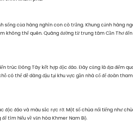
sinh sống của hàng nghìn con cò trắng. Khung cảnh hàng n
ghiệm không thể quên. Quãng đường từ trung tâm Cần Thơ đến
iến trúc Đông Tây kết hợp độc đáo. Đây cũng là địa điểm qu
 chỗ có thể dễ dàng đậu tại khu vực gần nhà cổ để đoàn tham
úc độc đáo và màu sắc rực rỡ. Một số chùa nổi tiếng như ch
g để tìm hiểu về văn hóa Khmer Nam Bộ.