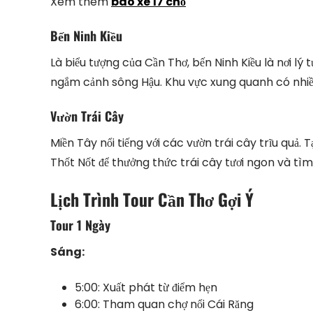
Xem thêm
bao xe 17 chỗ
Bến Ninh Kiều
Là biểu tượng của Cần Thơ, bến Ninh Kiều là nơi lý
ngắm cảnh sông Hậu. Khu vực xung quanh có nhiề
Vườn Trái Cây
Miền Tây nổi tiếng với các vườn trái cây trĩu quả
Thốt Nốt để thưởng thức trái cây tươi ngon và tìm 
Lịch Trình Tour Cần Thơ Gợi Ý
Tour 1 Ngày
Sáng:
5:00: Xuất phát từ điểm hẹn
6:00: Tham quan chợ nổi Cái Răng