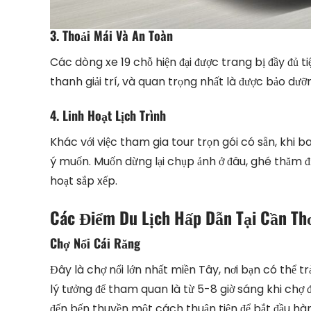
3. Thoải Mái Và An Toàn
Các dòng xe 19 chỗ hiện đại được trang bị đầy đủ t
thanh giải trí, và quan trọng nhất là được bảo dư
4. Linh Hoạt Lịch Trình
Khác với việc tham gia tour trọn gói có sẵn, khi b
ý muốn. Muốn dừng lại chụp ảnh ở đâu, ghé thăm đ
hoạt sắp xếp.
Các Điểm Du Lịch Hấp Dẫn Tại Cần Th
Chợ Nổi Cái Răng
Đây là chợ nổi lớn nhất miền Tây, nơi bạn có thể 
lý tưởng để tham quan là từ 5-8 giờ sáng khi chợ 
đến bến thuyền một cách thuận tiện để bắt đầu h