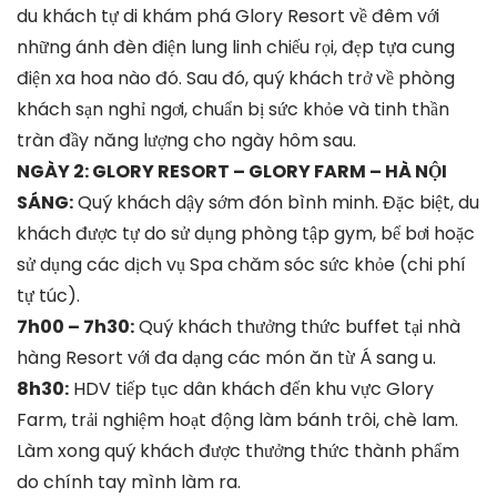
du khách tự di khám phá Glory Resort về đêm với
những ánh đèn điện lung linh chiếu rọi, đẹp tựa cung
điện xa hoa nào đó. Sau đó, quý khách trở về phòng
khách sạn nghỉ ngơi, chuẩn bị sức khỏe và tinh thần
tràn đầy năng lượng cho ngày hôm sau.
NGÀY 2: GLORY RESORT – GLORY FARM – HÀ NỘI
SÁNG:
Quý khách dậy sớm đón bình minh. Đặc biệt, du
khách được tự do sử dụng phòng tập gym, bể bơi hoặc
sử dụng các dịch vụ Spa chăm sóc sức khỏe (chi phí
tự túc).
7h00 – 7h30:
Quý khách thưởng thức buffet tại nhà
hàng Resort với đa dạng các món ăn từ Á sang u.
8h30:
HDV tiếp tục dân khách đến khu vực Glory
Farm, trải nghiệm hoạt động làm bánh trôi, chè lam.
Làm xong quý khách được thưởng thức thành phẩm
do chính tay mình làm ra.