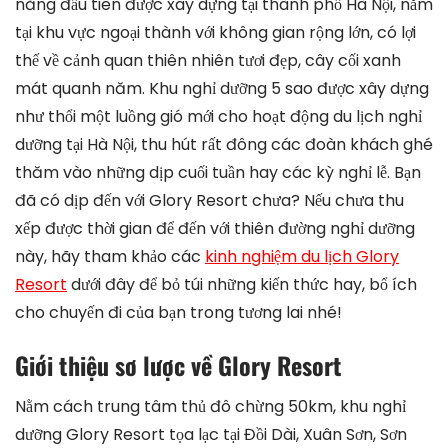
năng đầu tiên được xây dựng tại thành phố Hà Nội, nằm
tại khu vực ngoại thành với không gian rộng lớn, có lợi
thế về cảnh quan thiên nhiên tươi đẹp, cây cối xanh
mát quanh năm. Khu nghỉ dưỡng 5 sao được xây dựng
như thổi một luồng gió mới cho hoạt động du lịch nghỉ
dưỡng tại Hà Nội, thu hút rất đông các đoàn khách ghé
thăm vào những dịp cuối tuần hay các kỳ nghỉ lễ. Bạn
đã có dịp đến với Glory Resort chưa? Nếu chưa thu
xếp được thời gian để đến với thiên đường nghỉ dưỡng
này, hãy tham khảo các
kinh nghiệm du lịch Glory
Resort
dưới đây để bỏ túi những kiến thức hay, bổ ích
cho chuyến đi của bạn trong tương lai nhé!
Giới thiệu sơ lược về Glory Resort
Nằm cách trung tâm thủ đô chừng 50km, khu nghỉ
dưỡng Glory Resort tọa lạc tại Đồi Dài, Xuân Sơn, Sơn