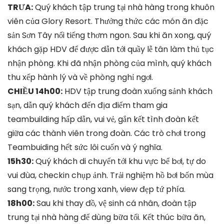
TRƯA:
Quý khách tập trung tại nhà hàng trong khuôn
viên của Glory Resort. Thưởng thức các món ăn đặc
sản Sơn Tây nổi tiếng thơm ngon. Sau khi ăn xong, quý
khách gặp HDV để được dẫn tới quầy lễ tân làm thủ tục
nhận phòng. Khi đã nhận phòng của mình, quý khách
thu xếp hành lý và về phòng nghỉ ngơi.
CHIỀU 14h00:
HDV tập trung đoàn xuống sảnh khách
sạn, dẫn quý khách đến địa điểm tham gia
teambuilding hấp dẫn, vui vẻ, gắn kết tình đoàn kết
giữa các thành viên trong đoàn. Các trò chơi trong
Teambuiding hết sức lôi cuốn và ý nghĩa.
15h30:
Quý khách di chuyển tới khu vực bể bơi, tự do
vui đùa, checkin chụp ảnh. Trải nghiệm hồ bơi bốn mùa
sang trọng, nước trong xanh, view đẹp tứ phía.
18h00:
Sau khi thay đồ, vệ sinh cá nhân, đoàn tập
trung tại nhà hàng để dùng bữa tối. Kết thúc bữa ăn,