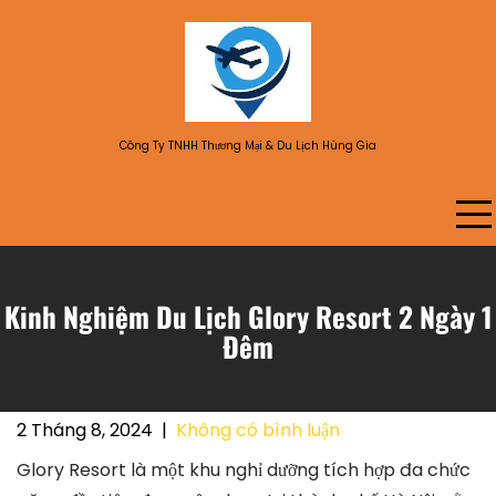
Skip
to
content
Công Ty TNHH Thương Mại & Du Lịch Hùng Gia
Kinh Nghiệm Du Lịch Glory Resort 2 Ngày 1
Đêm
2 Tháng 8, 2024
|
Không có bình luận
Glory Resort là một khu nghỉ dưỡng tích hợp đa chức