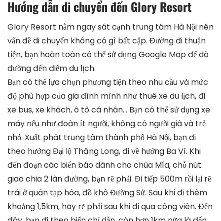
Hướng dẫn di chuyển đến Glory Resort
Glory Resort nằm ngay sát cạnh trung tâm Hà Nội nên
vấn đề di chuyển không có gì bất cập. Đường đi thuận
tiện, bạn hoàn toàn có thể sử dụng Google Map để dò
đường đến điểm du lịch.
Bạn có thể lựa chọn phương tiện theo nhu cầu và mức
độ phù hợp của gia đình mình như thuê xe du lịch, đi
xe bus, xe khách, ô tô cá nhân… Bạn có thể sử dụng xe
máy nếu như đoàn ít người, không có người già và trẻ
nhỏ. Xuất phát trung tâm thành phố Hà Nội, bạn đi
theo hướng Đại lộ Thăng Long, đi về hướng Ba Vì. Khi
đến đoạn các biển báo dành cho chùa Mía, chỗ nút
giao chia 2 làn đường, bạn rẽ phải. Đi tiếp 500m rồi lại rẽ
trái ở quán tạp hóa, đồ khô Đường Sử. Sau khi đi thêm
khoảng 1,5km, hãy rẽ phải sau khi đi qua công viên. Đến
đây, bạn đi theo biển chỉ dẫn, còn hơn 1km nữa là đến