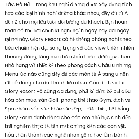
Tây, Hà Nội. Trong khu nghỉ dưỡng được xây dựng tích
hợp các loại hình nghỉ dưỡng khác nhau, đầy đủ từ A
đến Z cho mọi lứa tuổi, đối tượng du khách. Bạn hoàn
toàn có thể lựa chọn kì nghỉ ngắn ngay hay dài ngày
tại nơi này. Glory Resort có hệ thống phòng nghỉ theo
tiêu chuẩn hiện đại, sang trọng với các view thiên nhiên
thoáng đãng, lãng mạn tựa chốn thiên đường xa hoa.
Nhà hàng với thiết kế theo phong cách Châu u nhưng
Menu lúc nào cũng đầy đủ các món từ Á sang u nên
rất dễ dàng cho du khách lựa chọn. Các dịch vụ tại
Glory Resort vô cùng đa dạng, phải kể đến: bể bơi điều
hòa bốn mùa, sân Golf, phòng thể thao Gym, dịch vụ
Spa chăm sóc sức khỏe sắc đẹp, … Đặc biệt, hệ thống
Glory Farm dành riêng cho các em nhỏ học sinh đến
trải nghiệm thực tế, tận mắt chứng kiến các con vật,
hóa thân thành các nghệ nhân gốm, học làm bánh,