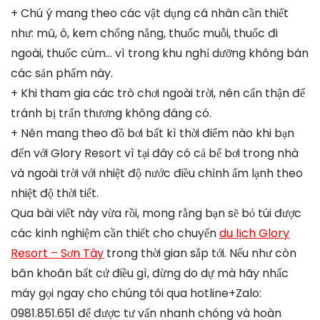
+ Chú ý mang theo các vật dụng cá nhân cần thiết
như: mũ, ô, kem chống nắng, thuốc muỗi, thuốc đi
ngoài, thuốc cúm… vì trong khu nghỉ dưỡng không bán
các sản phẩm này.
+ Khi tham gia các trò chơi ngoài trời, nên cẩn thận để
tránh bị trấn thương không đáng có.
+ Nên mang theo đồ bơi bất kì thời điểm nào khi bạn
đến với Glory Resort vì tại đây có cả bể bơi trong nhà
và ngoài trời với nhiệt độ nước điều chỉnh ấm lạnh theo
nhiệt độ thời tiết.
Qua bài viết này vừa rồi, mong rằng bạn sẽ bỏ túi được
các kinh nghiệm cần thiết cho chuyến
du lịch Glory
Resort – Sơn Tây
trong thời gian sắp tới. Nếu như còn
băn khoăn bất cứ điều gì, đừng do dự mà hãy nhấc
máy gọi ngay cho chúng tôi qua hotline+Zalo:
0981.851.651 để được tư vấn nhanh chóng và hoàn