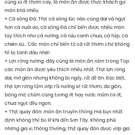
cùng xả ớt thơm cay, là món ăn được thực khách gọi
món khá nhiều.
+ Cá sông Đà: Thịt cá sông lúc nào cũng dai và ngọt
hơn cá nuôi ao, cá sông Đà chế biến được nhiều món
tùy thích như cá nướng, cá nấu canh chua, cá hấp, cá
chiên xù… Các món chế biến từ cá rất thơm chứ không
hề bị tanh đâu nhé!
+ Lợn rừng nướng: đây cũng là món ăn nằm trong Top
các món ăn được yêu thích nhiều nhất. Thịt lợn rừng
dai, mỡ giòn nhưng không bị ngấy, rất dễ ăn. Đặc biệt,
thịt lợn rừng tẩm ướp rồi nướng sẽ rất thơm, da giòn,
bóng mỡ, chấm cùng tương ớt hay nước mắm tỏi ớt,
chua ngọt đều ngon.
+ Thịt quay đòn: món ăn truyền thống mà bạn nhất
định không thể bỏ lỡ khi đến Sơn Tây. Không phải
những gia vị thông thường, thịt quay đón được ướp gia