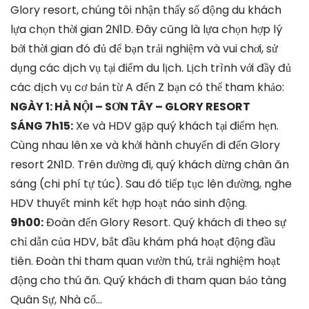
Glory resort, chúng tôi nhận thấy số động du khách
lựa chọn thời gian 2N1D. Đây cũng là lựa chọn hợp lý
bởi thời gian đó đủ để bạn trải nghiệm và vui chơi, sử
dụng các dịch vụ tại điểm du lịch. Lịch trình với đầy đủ
các dịch vụ cơ bản từ A đến Z bạn có thể tham khảo:
NGÀY 1: HÀ NỘI – SƠN TÂY – GLORY RESORT
SÁNG 7h15:
Xe và HDV gặp quý khách tại điểm hẹn.
Cùng nhau lên xe và khởi hành chuyến đi đến Glory
resort 2N1D. Trên đường đi, quý khách dừng chân ăn
sáng (chi phí tự túc). Sau đó tiếp tục lên đường, nghe
HDV thuyết minh kết hợp hoạt náo sinh động.
9h00:
Đoàn đến Glory Resort. Quý khách đi theo sự
chỉ dẫn của HDV, bắt đầu khám phá hoạt động đầu
tiên. Đoàn thi tham quan vườn thú, trải nghiệm hoạt
động cho thú ăn. Quý khách đi tham quan bảo tàng
Quân Sự, Nhà cổ…