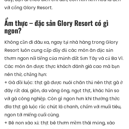
với cổng Glory Resort.
Ẩm thực – đặc sản Glory Resort có gì
ngon?
Không cần đi đâu xa, ngay tại nhà hàng trong Glory
Resort luôn cung cấp đầy đủ các món ăn đặc sản
thơm ngon nổi tiếng của mảnh đất Sơn Tây và cả Ba Vì.
Các món ăn được thực khách đánh giá cao mà bạn
nên thử, chẳng hạn:
+ Gà đồi luộc: thịt gà được nuôi chăn thả nên thịt gà ở
đây rất dai, giòn, da vàng óng, ngọt thịt, khác hẳn so
với gà công nghiệp. Còn gì ngon hơn khi thưởng thức
đĩa thịt gà luộc rắc chút lá chanh, chấm với muối tiêu,
ngon tới miếng cuối cùng.
+ Bê non xào xả: thịt bê thơm mềm thái mỏng, xào