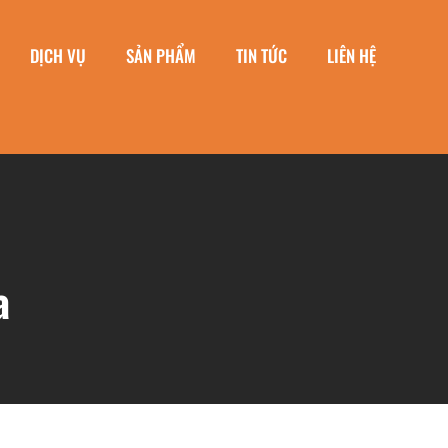
DỊCH VỤ
SẢN PHẨM
TIN TỨC
LIÊN HỆ
a