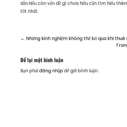
dẫn.Nếu còn vấn đề gì chưa hiểu cần tìm hiểu thêm
tốt nhất.
Post
←
Những kinh nghiệm không thể bỏ qua khi thuê xe
Trang
navigation
Để lại một bình luận
Bạn phải
đăng nhập
để gửi bình luận.