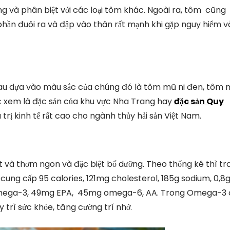
ạng và phân biệt với các loại tôm khác. Ngoài ra, tôm cũng
 phần đuôi ra và đập vào thân rất mạnh khi gặp nguy hiểm v
hau dựa vào màu sắc của chúng đó là tôm mũ ni đen, tôm
ợc xem là đặc sản của khu vực Nha Trang hay
đặc sản Quy
trị kinh tế rất cao cho ngành thủy hải sản Việt Nam.
t và thơm ngon và đặc biệt bổ dưỡng. Theo thống kê thì tr
cung cấp 95 calories, 121mg cholesterol, 185g sodium, 0,8
 omega-3, 49mg EPA, 45mg omega-6, AA. Trong Omega-3 
y trì sức khỏe, tăng cường trí nhớ.