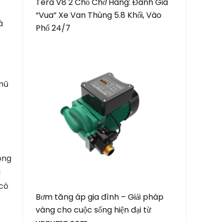
Tera V8 2 Chỗ Chở Hàng: Đánh Giá
“Vua” Xe Van Thùng 5.8 Khối, Vào
à
Phố 24/7
 mũ
ong
g
có
Bơm tăng áp gia đình – Giải pháp
vàng cho cuộc sống hiện đại từ