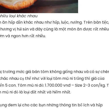
hiều loại khác nhau
 ăn hấp dẫn khác nhau như hấp, luộc, nướng. Trên bàn tiệc
hương vị hải sản và đây cũng là một món ăn được rất nhiều
ơm và ngon hơn rất nhiều.
n thị trường mức giá bán tôm không giống nhau và có sự chê
hác nhau cụ thể như: với loại tôm mũ ni trắng thì giá của
n 5 con. Tôm mũ ni đỏ: 1.700.000 vnđ – Size 2–3 con/kg.
mũ ni đỏ là loại đắt nhất và hiếm nhất.
vọng đem lại cho các bạn những thông tin bổ ích và hấp