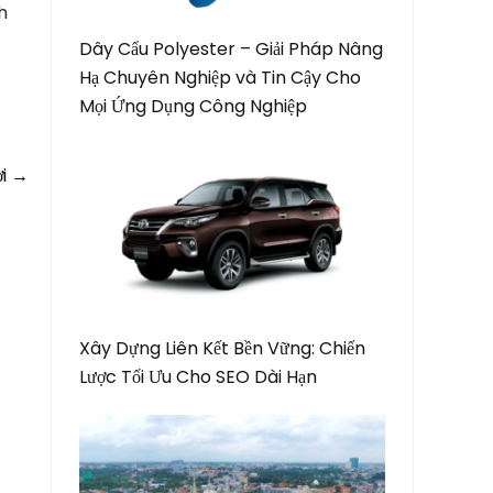
h
Dây Cẩu Polyester – Giải Pháp Nâng
Hạ Chuyên Nghiệp và Tin Cậy Cho
Mọi Ứng Dụng Công Nghiệp
ời
→
Xây Dựng Liên Kết Bền Vững: Chiến
Lược Tối Ưu Cho SEO Dài Hạn