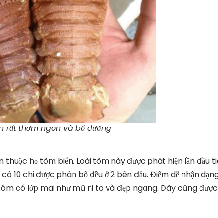
ản rất thơm ngon và bổ dưỡng
ẫn thuộc họ tôm biển. Loài tôm này được phát hiện lần đầu t
có 10 chi được phân bố đều ở 2 bên đầu. Điểm dễ nhận dạn
 tôm có lớp mai như mũ ni to và đẹp ngang. Đây cũng được