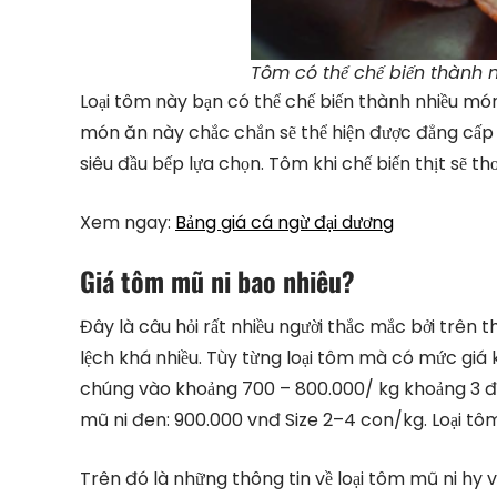
Tôm có thể chế biến thành n
Loại tôm này bạn có thể chế biến thành nhiều món
món ăn này chắc chắn sẽ thể hiện được đẳng cấp 
siêu đầu bếp lựa chọn. Tôm khi chế biến thịt sẽ th
Xem ngay:
Bảng giá cá ngừ đại dương
Giá tôm mũ ni bao nhiêu?
Đây là câu hỏi rất nhiều người thắc mắc bởi trê
lệch khá nhiều. Tùy từng loại tôm mà có mức giá k
chúng vào khoảng 700 – 800.000/ kg khoảng 3 đế
mũ ni đen: 900.000 vnđ Size 2–4 con/kg. Loại tôm 
Trên đó là những thông tin về loại tôm mũ ni hy 