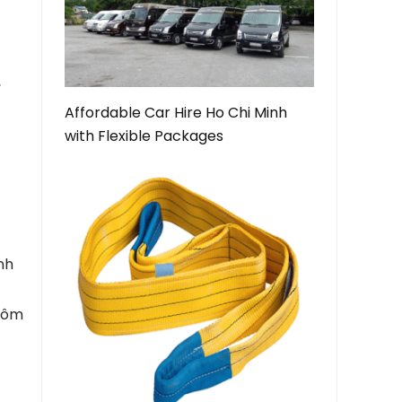
,
Affordable Car Hire Ho Chi Minh
with Flexible Packages
nh
 Tôm