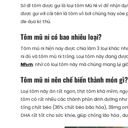
Sở dĩ tôm được gọi là loại tôm Mũ Ni vì để nhận d
được gọi với cái tên là tôm vỗ bởi chúng hay xòe
đe dọa kẻ thù.
Tôm mũ ni có bao nhiêu loại?
Tôm mũ ni hiện nay được chia làm 3 loại khác n
ni đỏ và tôm mũ ni trắng. Loại tôm này đang đư
Nhơn
. nhờ có loại tôm này mà chúng mang lại giá 
Tôm mũ ni nên chế biến thành món gì?
Loại tôm này ăn rất ngon, thịt tôm khá mềm, ngọ
tôm có rất nhiều các thành phần dinh dưỡng như 
tổng chất béo (36% chất béo bão hòa), 39mg
DHA rất tốt cho sức khỏe, giúp chống lão hóa , du